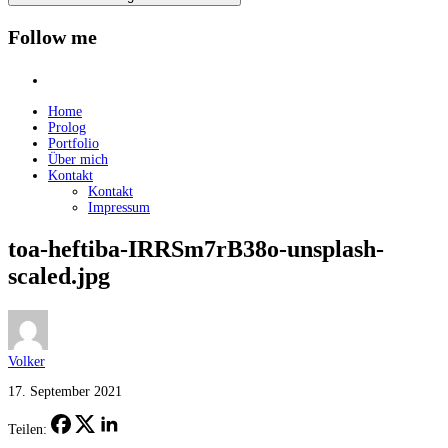
Follow me
instagram
Home
Prolog
Portfolio
Über mich
Kontakt
Kontakt
Impressum
toa-heftiba-IRRSm7rB38o-unsplash-
scaled.jpg
Volker
17. September 2021
Teilen: