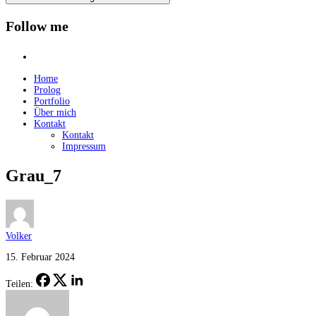
Follow me
instagram
Home
Prolog
Portfolio
Über mich
Kontakt
Kontakt
Impressum
Grau_7
Volker
15. Februar 2024
Teilen: