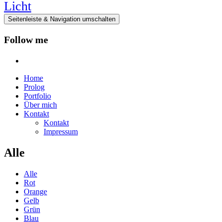
Seitenleiste & Navigation umschalten
Follow me
instagram
Home
Prolog
Portfolio
Über mich
Kontakt
Kontakt
Impressum
Alle
Alle
Rot
Orange
Gelb
Grün
Blau